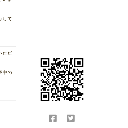
心して
いただ
療中の
Facebook
Twitter
で
で